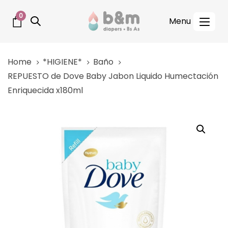
Skip
Skip
0
links
to
Tog
primary
nav
navigation
Home
*HIGIENE*
Baño
Skip
REPUESTO de Dove Baby Jabon Liquido Humectación
to
Enriquecida x180ml
content
REPUESTO
de
Dove
Baby
Jabon
Liquido
Humectación
Enriquecida