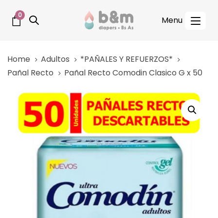
Skip
Skip
0
links
to
Tog
primary
nav
navigation
Home
Adultos
*PAÑALES Y REFUERZOS*
Skip
Pañal Recto
Pañal Recto Comodin Clasico G x 50
to
content
Pañal
Recto
Comodin
Clasico
G
x
50
quantity